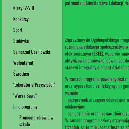
patronatem Ministerstwa Edukacji Na
Klasy IV-VIII
Konkursy
Sport
Zapraszamy do Ogólnopolskiego Prog
Stołówka
rozumiana edukacja społeczeństwa w 
Samorząd Uczniowski
elektronicznym (ZSEE), wsparcie sam
aktywizowanie mieszkańców miast do 
Wolontariat
stanowi integralny element działań e
Świetlica
W ramach programu powołany został 
"Laboratoria Przyszłości"
oraz wyposażenie sal lekcyjnych i gi
warunki:
"Wars i Sawa"
- przeprowadzić zajęcia edukacyjne w
edukacyjne;
Inne programy
- samodzielnie organizować zbiórki zu
Promocja zdrowia w
W ramach programu szkoły otrzymują 
szkole
trzecich, są to min.: scenariusze zaj