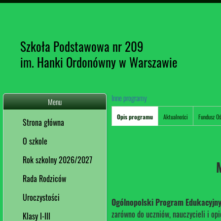
Szkoła Podstawowa nr 209
im. Hanki Ordonówny w Warszawie
Inne programy
Menu
Opis programu
Aktualności
Fundusz O
Strona główna
O szkole
Rok szkolny 2026/2027
Rada Rodziców
Uroczystości
Ogólnopolski Program Edukacyjny
zarówno do uczniów, nauczycieli i op
Klasy I-III