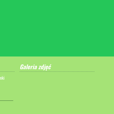
Galeria zdjęć
nki