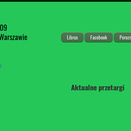
209
 Warszawie
Librus
Facebook
Poroz
i
Aktualne przetargi