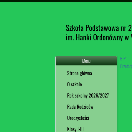
Szkoła Podstawowa nr 
im. Hanki Ordonówny w
BIP
Menu
Przetarg
Strona główna
O szkole
Rok szkolny 2026/2027
Rada Rodziców
Uroczystości
Klasy I-III