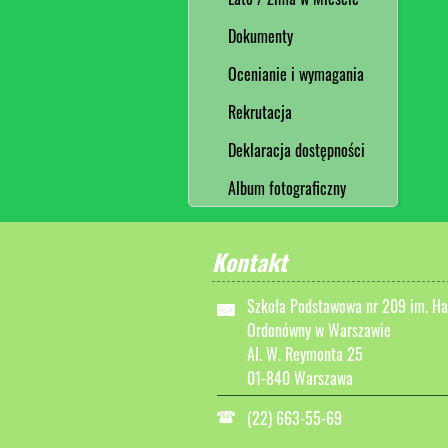
Dokumenty
Ocenianie i wymagania
Rekrutacja
Deklaracja dostępności
Album fotograficzny
Kontakt
Szkoła Podstawowa nr 209 im. Ha
Ordonówny w Warszawie
Al. W. Reymonta 25
01-840 Warszawa
(22) 663-55-69