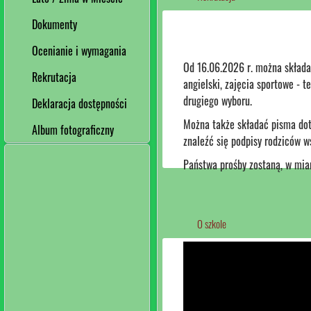
Dokumenty
Ocenianie i wymagania
Od 16.06.2026 r. można składa
Rekrutacja
angielski, zajęcia sportowe - t
drugiego wyboru.
Deklaracja dostępności
Można także składać pisma dot
Album fotograficzny
znaleźć się podpisy rodziców w
Państwa prośby zostaną, w miar
O szkole