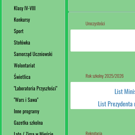
Klasy IV-VIII
Konkursy
Uroczystości
Sport
Stołówka
Samorząd Uczniowski
Wolontariat
Rok szkolny 2025/2026
Świetlica
"Laboratoria Przyszłości"
List Mini
"Wars i Sawa"
List Prezydenta 
Inne programy
Gazetka szkolna
Rekrutacja
Lato / Zima w Mieście