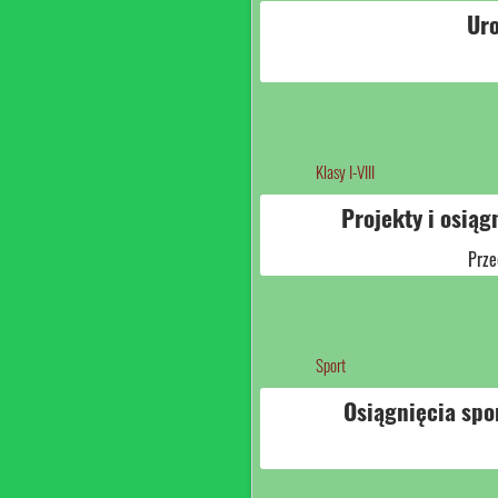
Ur
Klasy I-VIII
Projekty i osią
Prze
Sport
Osiągnięcia sp