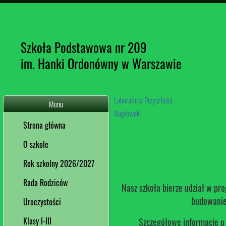
Szkoła Podstawowa nr 209
im. Hanki Ordonówny w Warszawie
Laboratoria Przyszłości
Menu
Nagłówek
Strona główna
O szkole
Rok szkolny 2026/2027
Rada Rodziców
Nasz szkoła bierze udział w pr
budowanie
Uroczystości
Klasy I-III
Szczegółowe informacje o