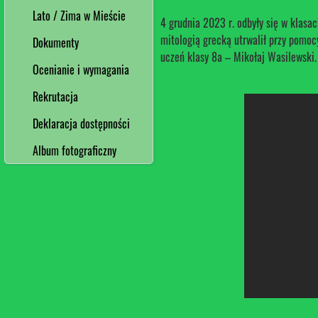
Lato / Zima w Mieście
4 grudnia 2023 r. odbyły się w klasa
mitologią grecką utrwalił przy pomoc
Dokumenty
uczeń klasy 8a – Mikołaj Wasilewski.
Ocenianie i wymagania
Rekrutacja
Deklaracja dostępności
Album fotograficzny