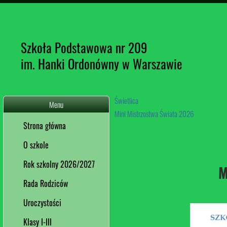
Szkoła Podstawowa nr 209
im. Hanki Ordonówny w Warszawie
Świetlica
Menu
Mini Mistrzostwa Świata 2026
Strona główna
O szkole
Rok szkolny 2026/2027
M
Rada Rodziców
Uroczystości
Klasy I-III