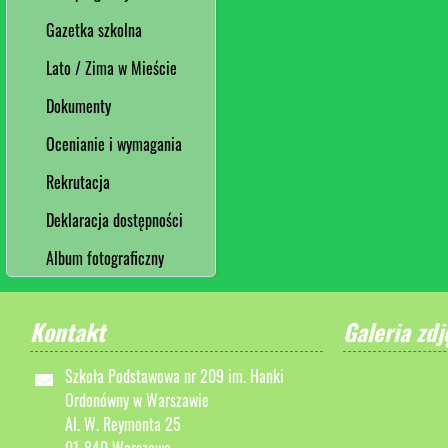
Gazetka szkolna
Lato / Zima w Mieście
Dokumenty
Ocenianie i wymagania
Rekrutacja
Deklaracja dostępności
Album fotograficzny
Kontakt
Galeria zdj
Szkoła Podstawowa nr 209 im. Hanki
Ordonówny w Warszawie
Al. W. Reymonta 25