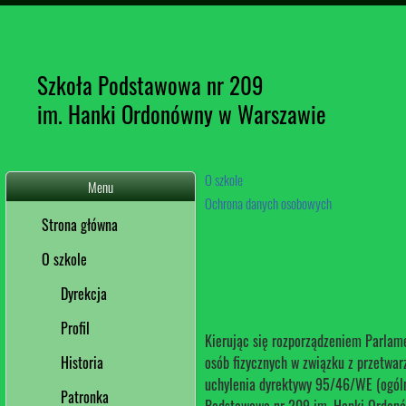
Szkoła Podstawowa nr 209
im. Hanki Ordonówny w Warszawie
O szkole
Menu
Ochrona danych osobowych
Strona główna
O szkole
Dyrekcja
Profil
Kierując się rozporządzeniem Parlame
Historia
osób fizycznych w związku z przetwa
uchylenia dyrektywy 95/46/WE (ogólne
Patronka