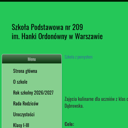
Szkoła Podstawowa nr 209
im. Hanki Ordonówny w Warszawie
Szkoła z pomysłem
Menu
Strona główna
O szkole
Rok szkolny 2026/2027
Zajęcia kulinarne dla uczniów z klas
Rada Rodziców
Dąbrowska.
Uroczystości
Cele:
Klasy I-III