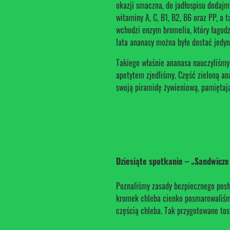
okazji smaczna, do jadłospisu dodajm
witaminy A, C, B1, B2, B6 oraz PP, a
wchodzi enzym bromelia, który łagodzi
lata ananasy można było dostać jed
Takiego właśnie ananasa nauczyliśmy 
apetytem zjedliśmy. Część zieloną an
swoją piramidę żywieniową, pamiętaj
Dziesiąte spotkanie – „Sandwicz
Poznaliśmy zasady bezpiecznego posł
kromek chleba cienko posmarowaliśmy 
częścią chleba. Tak przygotowane tos