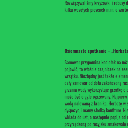
Rozwiązywaliśmy krzyżówki i rebusy 
kilku wesołych piosenek m.in. o wart
Osiemnaste spotkanie – „Herbat
Samowar przypomina kociołek na nóżk
pojawić, to właśnie czajniczek na es
wrzątku. Niezbędny jest także elemen
cały samowar od dołu zakończoną rus
grzania wody wykorzystuje grzałkę el
może być ciągle ogrzewany. Najpierw n
wodą nalewaną z kranika. Herbatę w s
dyspozycji mamy słodką konfiturę. Nie
wkłada do ust, a następnie popija od 
przyrządzoną po rosyjsku smakowało 