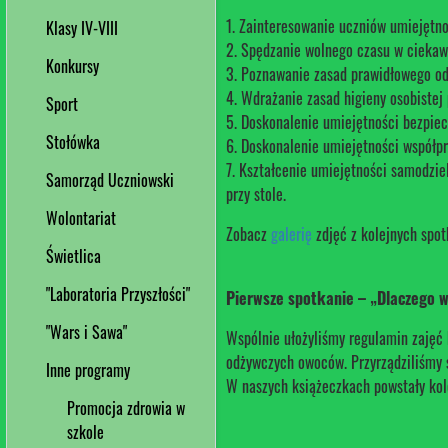
1. Zainteresowanie uczniów umiejętn
Klasy IV-VIII
2. Spędzanie wolnego czasu w ciekawy
Konkursy
3. Poznawanie zasad prawidłowego od
4. Wdrażanie zasad higieny osobistej
Sport
5. Doskonalenie umiejętności bezpie
Stołówka
6. Doskonalenie umiejętności współpr
7. Kształcenie umiejętności samodzie
Samorząd Uczniowski
przy stole.
Wolontariat
Zobacz
galerię
zdjęć z kolejnych spot
Świetlica
"Laboratoria Przyszłości"
Pierwsze spotkanie – „Dlaczego 
"Wars i Sawa"
Wspólnie ułożyliśmy regulamin zajęć 
odżywczych owoców. Przyrządziliśmy s
Inne programy
W naszych książeczkach powstały kolo
Promocja zdrowia w
szkole