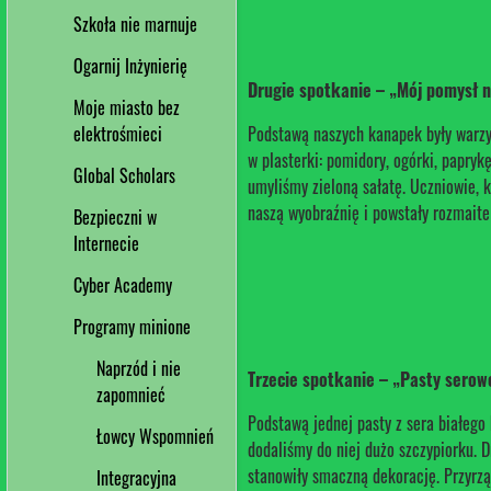
Szkoła nie marnuje
Ogarnij Inżynierię
Drugie spotkanie – „Mój pomysł 
Moje miasto bez
Podstawą naszych kanapek były warzyw
elektrośmieci
w plasterki: pomidory, ogórki, papryk
Global Scholars
umyliśmy zieloną sałatę. Uczniowie, k
naszą wyobraźnię i powstały rozmaite
Bezpieczni w
Internecie
Cyber Academy
Programy minione
Naprzód i nie
Trzecie spotkanie – „Pasty serow
zapomnieć
Podstawą jednej pasty z sera białeg
Łowcy Wspomnień
dodaliśmy do niej dużo szczypiorku. D
stanowiły smaczną dekorację. Przyrzą
Integracyjna