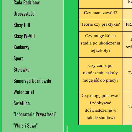
Rada Rodziców
kw
Uroczystości
Czy mam zawód?
Klasy I-III
Teoria czy praktyka?
PR
Klasy IV-VIII
Czy mogę iść na
T
studia po ukończeniu
Konkursy
świ
tej szkoły?
Sport
Czy zaraz po
Stołówka
ukończeniu szkoły
T
Samorząd Uczniowski
mogę iść do pracy?
Wolontariat
Czy mogę pracować
Świetlica
i zdobywać
T
doświadczenie w
"Laboratoria Przyszłości"
trakcie studiów?
"Wars i Sawa"