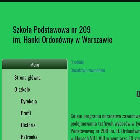
Szkoła Podstawowa nr 209
im. Hanki Ordonówny w Warszawie
O szkole
Menu
Doradztwo zawodowe
Strona główna
O szkole
D
Dyrekcja
Profil
Celem programu doradztwa zawodoweg
podejmowania trafnych wyborów w ty
Historia
Podstawowej nr 209 im. H. Ordonówn
Patronka
w klasach VII i VIII w wymiarze 10 go