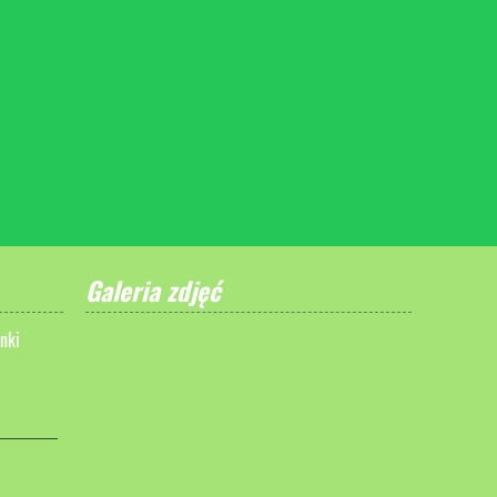
Galeria zdjęć
nki