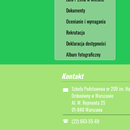
Dokumenty
Ocenianie i wymagania
Rekrutacja
Deklaracja dostępności
Album fotograficzny
Kontakt
Szkoła Podstawowa nr 209 im. Ha
Ordonówny w Warszawie
Al. W. Reymonta 25
01-840 Warszawa
(22) 663-55-69