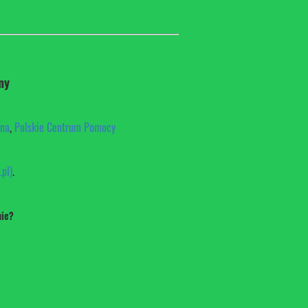
ny
rna
,
Polskie Centrum Pomocy
pl)
.
nie?