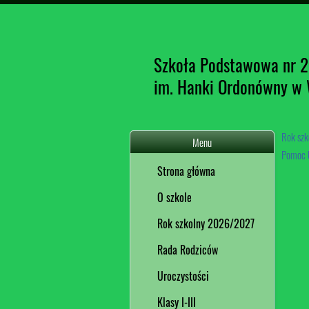
Szkoła Podstawowa nr 
im. Hanki Ordonówny w
Rok sz
Menu
Pomoc U
Strona główna
O szkole
Rok szkolny 2026/2027
Rada Rodziców
Uroczystości
Klasy I-III