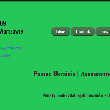
209
 Warszawie
Librus
Facebook
Poroz
kolny 2025/2026
krainie
Pomoc Ukrainie |
Допоможіть
Punkty nauki zdalnej dla uczniów z 