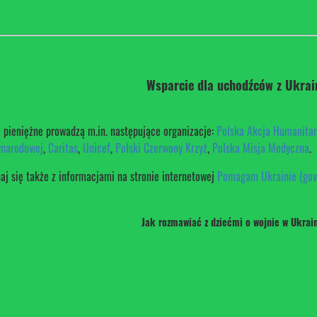
Wsparcie dla uchodźców z Ukrai
i pieniężne prowadzą m.in. następujące organizacje:
Polska Akcja Humanita
ynarodowej
,
Caritas
,
Unicef
,
Polski Czerwony Krzyż
,
Polska Misja Medyczna
.
aj się także z informacjami na stronie internetowej
Pomagam Ukrainie (gov.
Jak rozmawiać z dziećmi o wojnie w Ukrai