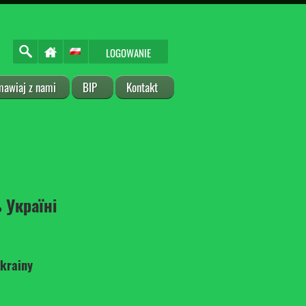
LOGOWANIE
mawiaj z nami
BIP
Kontakt
 Україні
Ukrainy