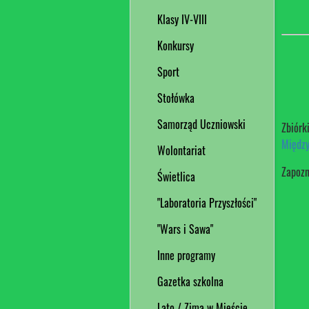
Klasy IV-VIII
Konkursy
Sport
Stołówka
Samorząd Uczniowski
Zbiórk
Międz
Wolontariat
Zapozn
Świetlica
"Laboratoria Przyszłości"
"Wars i Sawa"
Inne programy
Gazetka szkolna
Lato / Zima w Mieście