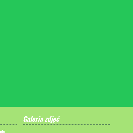
Galeria zdjęć
nki