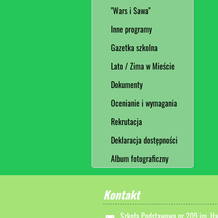
"Wars i Sawa"
Inne programy
Gazetka szkolna
Lato / Zima w Mieście
Dokumenty
Ocenianie i wymagania
Rekrutacja
Deklaracja dostępności
Album fotograficzny
Kontakt
Szkoła Podstawowa nr 209 im. Ha