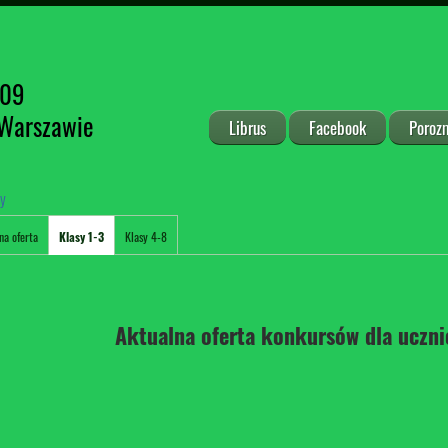
209
 Warszawie
Librus
Facebook
Poroz
sy
na oferta
Klasy 1-3
Klasy 4-8
Aktualna oferta konkursów dla ucznió