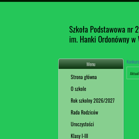
Szkoła Podstawowa nr 
im. Hanki Ordonówny w
Konkur
Menu
Aktual
Strona główna
O szkole
Rok szkolny 2026/2027
Rada Rodziców
Uroczystości
Klasy I-III