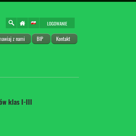
LOGOWANIE
mawiaj z nami
BIP
Kontakt
w klas I-III