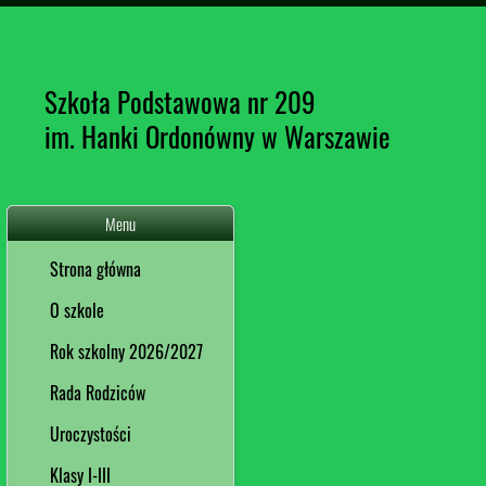
Szkoła Podstawowa nr 209
im. Hanki Ordonówny w Warszawie
Menu
Strona główna
O szkole
Rok szkolny 2026/2027
Rada Rodziców
Uroczystości
Klasy I-III